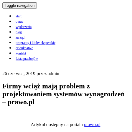
Toggle navigation
start
o nas
wydarzenia
blog
zarząd
programy i kluby eksperckie
członkostwo
kontakt
Lista przebojów
26 czerwca, 2019
przez
admin
Firmy wciąż mają problem z
projektowaniem systemów wynagrodzeń
– prawo.pl
Artykuł dostępny na portalu
prawo.pl
.