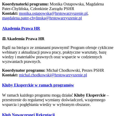
Koordynatorki programu:
Monika Ostapowska, Magdalena
Pater-Chylińska, Członkinie Zarządu PSHR
Kontakt:
monika.ostapowska@hrstowarzyszenie.pl
,
magdalena.pater-chylinska@hrstowarzyszenie.pl
Akademia Prawa HR
⚖️ Akademia Prawa HR
Bądź na bieżąco ze zmianami prawnymi! Program oferuje cykliczne
webinary z aktualizacji prawa pracy, praktyczne warsztaty, bazę
wiedzy i materiałów prawnych oraz wsparcie w codziennych
wyzwaniach prawnych.
Koordynator programu:
Michał Chodkowski, Prezes PSHR
Kontakt:
michal.chodkowski@hrstowarzyszenie.pl
Kluby Eksperckie w ramach programów
W ramach każdego programu mogą działać
Kluby Eksperckie
–
przestrzenie do regularnej wymiany doświadczeń, wzajemnego
wsparcia i pogłębiania wiedzy w wybranym obszarze.
Klub Nowoczesnej Rekrutacji