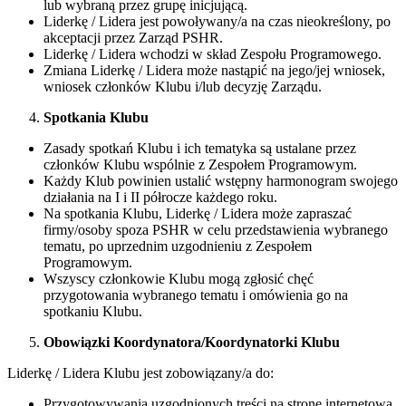
lub wybraną przez grupę inicjującą.
Liderkę / Lidera jest powoływany/a na czas nieokreślony, po
akceptacji przez Zarząd PSHR.
Liderkę / Lidera wchodzi w skład Zespołu Programowego.
Zmiana Liderkę / Lidera może nastąpić na jego/jej wniosek,
wniosek członków Klubu i/lub decyzję Zarządu.
Spotkania Klubu
Zasady spotkań Klubu i ich tematyka są ustalane przez
członków Klubu wspólnie z Zespołem Programowym.
Każdy Klub powinien ustalić wstępny harmonogram swojego
działania na I i II półrocze każdego roku.
Na spotkania Klubu, Liderkę / Lidera może zapraszać
firmy/osoby spoza PSHR w celu przedstawienia wybranego
tematu, po uprzednim uzgodnieniu z Zespołem
Programowym.
Wszyscy członkowie Klubu mogą zgłosić chęć
przygotowania wybranego tematu i omówienia go na
spotkaniu Klubu.
Obowiązki Koordynatora/Koordynatorki Klubu
Liderkę / Lidera Klubu jest zobowiązany/a do:
Przygotowywania uzgodnionych treści na stronę internetową