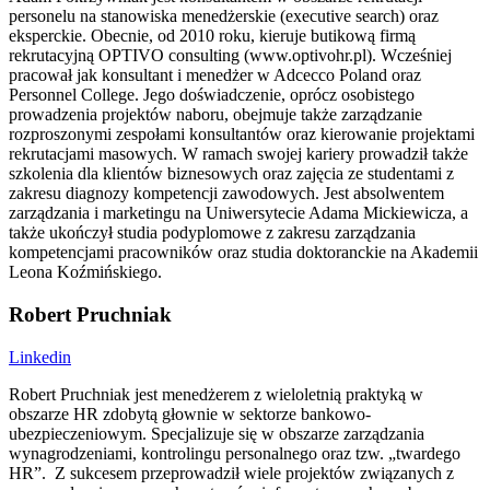
personelu na stanowiska menedżerskie (executive search) oraz
eksperckie. Obecnie, od 2010 roku, kieruje butikową firmą
rekrutacyjną OPTIVO consulting (www.optivohr.pl). Wcześniej
pracował jak konsultant i menedżer w Adcecco Poland oraz
Personnel College. Jego doświadczenie, oprócz osobistego
prowadzenia projektów naboru, obejmuje także zarządzanie
rozproszonymi zespołami konsultantów oraz kierowanie projektami
rekrutacjami masowych. W ramach swojej kariery prowadził także
szkolenia dla klientów biznesowych oraz zajęcia ze studentami z
zakresu diagnozy kompetencji zawodowych. Jest absolwentem
zarządzania i marketingu na Uniwersytecie Adama Mickiewicza, a
także ukończył studia podyplomowe z zakresu zarządzania
kompetencjami pracowników oraz studia doktoranckie na Akademii
Leona Koźmińskiego.
Robert Pruchniak
Linkedin
Robert Pruchniak jest menedżerem z wieloletnią praktyką w
obszarze HR zdobytą głownie w sektorze bankowo-
ubezpieczeniowym. Specjalizuje się w obszarze zarządzania
wynagrodzeniami, kontrolingu personalnego oraz tzw. „twardego
HR”. Z sukcesem przeprowadził wiele projektów związanych z