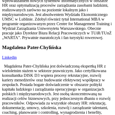
wprowadzaniem nowych systemów informatycznych w obszarze
HR oraz optymalizacją procesów zarządzania zasobami ludzkimi,
realizowanych zarówno na poziomie lokalnym jako i
międzynarodowym. Jest absolwentem Wydziału Ekonomicznego
UMSC w Lublinie. Zdobył również tytuł International MBA w
programie organizowanym przez Centre for Management Training i
Wydział Zarządzania Uniwersytetu Warszawskiego. Obecnie
pracuje jako Dyrektor Biura Relacji Pracowniczych w TUiR/TUnŻ
„WARTA”. Prywatnie maratończyk i fan turystyki rowerowej.
Magdalena Pater-Chylińska
Linkedin
Magdalena Pater-Chylińska jest doświadczoną ekspertką HR z
wieloletnim stażem w sektorze prawniczym. Jako certyfikowana
konsultantka DISK D3 wspiera procesy rekrutacyjne, rozwój
kariery menedżerów oraz budowanie efektywnej współpracy w
zespołach. Posiada bogate doświadczenie w obszarze polityki
kapitału ludzkiego i zarządzania operacyjnego w organizacjach
polskich i międzynarodowych. Jest osobą skoncentrowaną na
realizacji celów biznesowych, przy jednoczesnym dbaniu o rozwój
pracowników. Odpowiada za wszystkie obszary HR: rekrutację,
dokumentację, umowy, szkolenia, rozwój i zarządzanie talentami,
coaching, planowanie i controlling, wynagrodzenia i benefity,