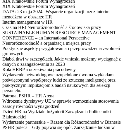
XIX Krakowskie Forum Wynagrodzeń
XIX Krakowskie Forum Wynagrodzeń
DATA: 23 maja 2024 | Wsparcie organizacji przez interim
menedżera w obszarze HR
Interim management w HR
Czas na HR! Neuroróżnorodność a środowiska pracy
SUSTAINABLE HUMAN RESOURCE MANAGEMENT
CONFERENCE – an International Perspective
Neuroróżnorodność a organizacja miejsca pracy
Praktyczne aspekty przygotowania i przeprowadzenia zwolnień
grupowych
Diabeł tkwi w szczegółach. Jakie wnioski możemy wyciągnąć z
danych o zaangażowaniu za 2023
Rola HRBP a oczekiwania pracodawcy
Wydarzenie networkingowe uzupełnione dwoma wykładami
poświęconymi współpracy ludzi ze sztuczną inteligencją oraz
praktycznym implikacjom z badań naukowych dla selekcji
personelu.
Patronat PSHR – HR Arena
Wdrożenie dyrektywy UE w sprawie wzmocnienia stosowania
zasady równości wynagrodzeń
Dzień HR na Wydziale Inżynierii Zarządzania Politechniki
Białostockiej
Wydarzenie partnerskie – Razem dla Różnorodności w Biznesie
PSHR poleca – Gdy pojawia się opór. Zarządzanie ludźmi w