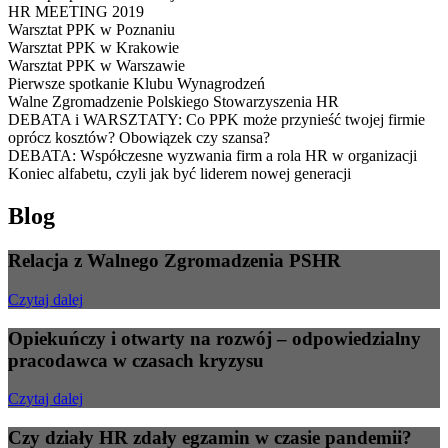
HR MEETING 2019
Warsztat PPK w Poznaniu
Warsztat PPK w Krakowie
Warsztat PPK w Warszawie
Pierwsze spotkanie Klubu Wynagrodzeń
Walne Zgromadzenie Polskiego Stowarzyszenia HR
DEBATA i WARSZTATY: Co PPK może przynieść twojej firmie
oprócz kosztów? Obowiązek czy szansa?
DEBATA: Współczesne wyzwania firm a rola HR w organizacji
Koniec alfabetu, czyli jak być liderem nowej generacji
Blog
Relacja z Walnego Zgromadzenia PSHR
Czytaj dalej
Opiekuńczy i otwarty na rozwój – odpowiedzialny
pracodawca w czasach kryzysu
Czytaj dalej
Czy działy HR zdały egzamin w czasie pandemii?