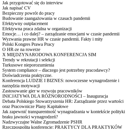
Jak przygotować się do interview
Jak napisać CV
Bezpieczny powrót do pracy
Budowanie zaangażowania w czasach pandemii
Efektywny outplacement
Efektywna praca zdalna w organizacji
Emocje… i co dalej? – zarządzanie emocjami w czasie pandemii
Wyzwania prawne HR w czasie pandemii. Fakty i mity
Polski Kongres Prawa Pracy
O HR-ze na rowerze
X MIĘDZYNARODOWA KONFERENCJA SIM
Trendy w rekrutacji i selekcji
Turkusowe nieporozumienia
System compliance – dlaczego jest potrzebny pracodawcy?
Doświadczenia praktyczne.
Konferencja LUDZIE I BIZNES: nowoczesne wynagrodzenie i
narzędzia motywacji
Zastosowanie gier w rozwoju pracowników
INICJATYWA DLA RÓŻNORODNOŚCI – Inauguracja
Debata Polskiego Stowarzyszenia HR: Zarządzanie przez wartości
oraz Pracownicze Plany Kapitałowe
Jak zapewnić transparentność wynagradzania w kontekście polityki
braku jawności wynagrodzeń?
Nadzwyczajne Walne Zgromadzenie PSHR
Rzeczpospolita konferencje: PRAKTYCY DLA PRAKTYKÓW