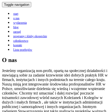
Toggle navigation
start
o nas
wydarzenia
blog
zarząd
programy i kluby eksperckie
członkostwo
kontakt
Lista przebojów
O nas
Jesteśmy organizacją non-profit, opartą na społecznej działalności i
stawiającą sobie za zadanie krzewienie idei dobrych praktyk HR w
firmach, instytucjach i innych podmiotach na terenie całego kraju.
Naszą misją jest integrowanie środowiska profesjonalistów HR w
Polsce, umożliwianie dzielenia się wiedzą i wzajemne wspieranie
członków. Chcemy też umacniać i dalej rozwijać poczucie
tożsamości zawodowej wśród naszych Koleżanek i Kolegów w
dużych i małych firmach , ale także w instytucjach administracji
publicznej i samorządowej i innych organizacjach. Istotnym
zadaniem Stowarzyszenia jest także realizacja projektów ważnych