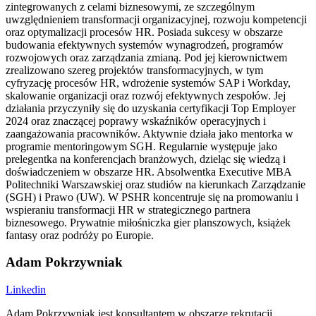
zintegrowanych z celami biznesowymi, ze szczególnym
uwzględnieniem transformacji organizacyjnej, rozwoju kompetencji
oraz optymalizacji procesów HR. Posiada sukcesy w obszarze
budowania efektywnych systemów wynagrodzeń, programów
rozwojowych oraz zarządzania zmianą. Pod jej kierownictwem
zrealizowano szereg projektów transformacyjnych, w tym
cyfryzację procesów HR, wdrożenie systemów SAP i Workday,
skalowanie organizacji oraz rozwój efektywnych zespołów. Jej
działania przyczyniły się do uzyskania certyfikacji Top Employer
2024 oraz znaczącej poprawy wskaźników operacyjnych i
zaangażowania pracowników. Aktywnie działa jako mentorka w
programie mentoringowym SGH. Regularnie występuje jako
prelegentka na konferencjach branżowych, dzieląc się wiedzą i
doświadczeniem w obszarze HR. Absolwentka Executive MBA
Politechniki Warszawskiej oraz studiów na kierunkach Zarządzanie
(SGH) i Prawo (UW). W PSHR koncentruje się na promowaniu i
wspieraniu transformacji HR w strategicznego partnera
biznesowego. Prywatnie miłośniczka gier planszowych, książek
fantasy oraz podróży po Europie.
Adam Pokrzywniak
Linkedin
Adam Pokrzywniak jest konsultantem w obszarze rekrutacji