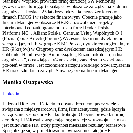
Stanisław Wojnicki prowadzi firmę doradczą SW Mentoring
(www.swmentoring.pl) działającą w obszarze zarządzania kadrami i
organizacją. Posiada 25 lat doświadczenia menedżerskiego w
firmach FMCG i w sektorze finansowym. Obecnie pracuje jako
Interim Manager w obszarze HR.Realizował duże projekty
interimowe i consultingowe m.in. dla firm: Henkel Polska,
Platforma NC+, Allianz Polska, Centrum Usług Wspólnych O-I
(Poznań) oraz Artech (Prudnik).Wcześniej był m.in. dyrektorem
zarządzającym HR w grupie KBC Polska, dyrektorem regionalnym
HR (9 krajów) w Citigroup oraz dyrektorem zarządzającym HR
Citibanku Handlowego. Autor książki „ Różne pokolenia, jedna
organizacja”, omawiającej różne aspekty zarządzania współpracą
pokoleń w firmie. Jest członkiem zarządu Polskiego Stowarzyszenia
HR oraz członkiem zarządu Stowarzyszenia Interim Managers.
Monika Ostapowska
Linkedin
Liderka HR z ponad 20-letnim doświadczeniem, przez wiele lat
związana z międzynarodową firmą farmaceutyczną, gdzie łączyła
zarządzanie zespołem HR i kontrolingu. Obecnie prowadzi firmę
doradczą HR4Results wspierając organizacje w rozwoju. Jej misją
jest budowanie HR, który przynosi mierzalne rezultaty biznesowe.
Specjalizuje się w projektowaniu i wdrażaniu strategii HR