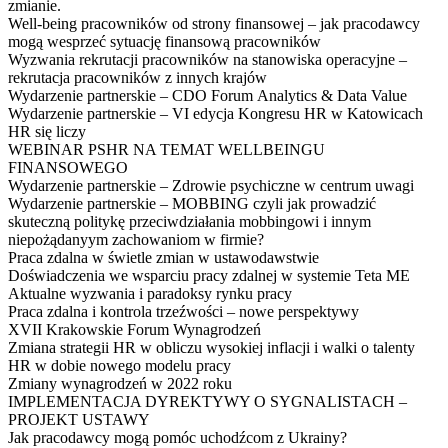
zmianie.
Well-being pracowników od strony finansowej – jak pracodawcy
mogą wesprzeć sytuację finansową pracowników
Wyzwania rekrutacji pracowników na stanowiska operacyjne –
rekrutacja pracowników z innych krajów
Wydarzenie partnerskie – CDO Forum Analytics & Data Value
Wydarzenie partnerskie – VI edycja Kongresu HR w Katowicach
HR się liczy
WEBINAR PSHR NA TEMAT WELLBEINGU
FINANSOWEGO
Wydarzenie partnerskie – Zdrowie psychiczne w centrum uwagi
Wydarzenie partnerskie – MOBBING czyli jak prowadzić
skuteczną politykę przeciwdziałania mobbingowi i innym
niepożądanyym zachowaniom w firmie?
Praca zdalna w świetle zmian w ustawodawstwie
Doświadczenia we wsparciu pracy zdalnej w systemie Teta ME
Aktualne wyzwania i paradoksy rynku pracy
Praca zdalna i kontrola trzeźwości – nowe perspektywy
XVII Krakowskie Forum Wynagrodzeń
Zmiana strategii HR w obliczu wysokiej inflacji i walki o talenty
HR w dobie nowego modelu pracy
Zmiany wynagrodzeń w 2022 roku
IMPLEMENTACJA DYREKTYWY O SYGNALISTACH –
PROJEKT USTAWY
Jak pracodawcy mogą pomóc uchodźcom z Ukrainy?