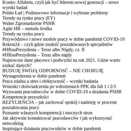
Koniec Alfabetu, czyli jak być liderem nowej generacji – nowe
wyniki badań
Polski Ład | Podstawowe informacje i wybrane problemy
Trendy na rynku pracy (EY)
Walne Zgromadzenie PSHR
Agile HR – metoda środka
Trendy na rynku pracy
Przywództwo i nowe modele pracy w dobie pandemii COVID-19
Rekrut24 – czyli gdzie znaleźć poszukiwanych specjalistów
#HRnaPrezydenta – Teraz albo Nigdy, cz. II
#HRnaPrezydenta – Teraz albo nigdy
Najnowsze dane płacowe i podwyżki na rok 2021. Gdzie warto
szukać danych?
BUDUJĘ SWOJĄ ODPORNOSĆ – NIE CHORUJĘ
Wynagrodzenia w dobie pandemii
Praca zdalna a stres i efektywność – wyniki badania
Wnioski i doświadczenia po wdrożeniach PPK dla fali 1 i 2/3
Wyzwania pracodawców w dobie COVID-19 a działania PSHR
Kompetencje przyszłości
REZYLIENCJA – jak zachować spokój i nadzieję w procesie
poszukiwania pracy
Poznanie własnych kompetencji i mocnych stron
Jak aktywnie kontaktować pracodawców i jak wykorzystać
networking
Inspirujące działania pracowników w dobie pandemii